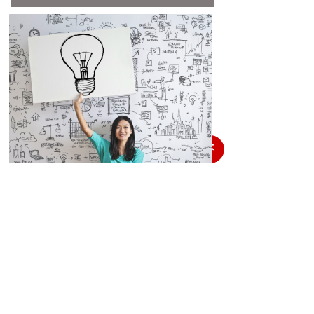
녠
地址：
广东省深圳市龙华区观澜街道高尔夫大道
8号艺创国际中心9楼931室
电话：
13316934093
传真：
0755-22208525