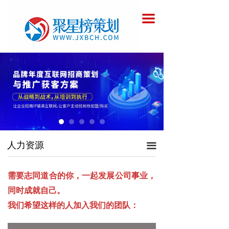
首页
招贤纳士
끀
关于聚星榜策划
人才理念
服务范围
公司文化
客户案例
聚星榜商学院
人力资源
人力资源
끀
联系聚星榜策划
需要志同道合的你，一起发展公司事业，
同时成就自己。
我们希望这样的人加入我们的团队：